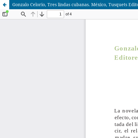
Gonzalo Celorio, Tres lindas cubanas. México, Tusquets Edit