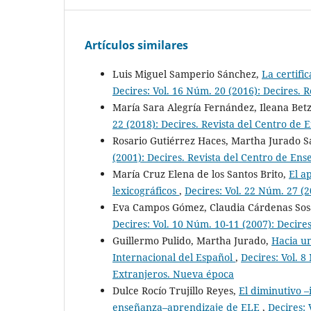
Artículos similares
Luis Miguel Samperio Sánchez,
La certifi
Decires: Vol. 16 Núm. 20 (2016): Decires.
María Sara Alegría Fernández, Ileana Be
22 (2018): Decires. Revista del Centro de
Rosario Gutiérrez Haces, Martha Jurado S
(2001): Decires. Revista del Centro de En
María Cruz Elena de los Santos Brito,
El a
lexicográficos
,
Decires: Vol. 22 Núm. 27 (2
Eva Campos Gómez, Claudia Cárdenas Sos
Decires: Vol. 10 Núm. 10-11 (2007): Decir
Guillermo Pulido, Martha Jurado,
Hacia u
Internacional del Español
,
Decires: Vol. 
Extranjeros. Nueva época
Dulce Rocío Trujillo Reyes,
El diminutivo –
enseñanza–aprendizaje de ELE
,
Decires: 