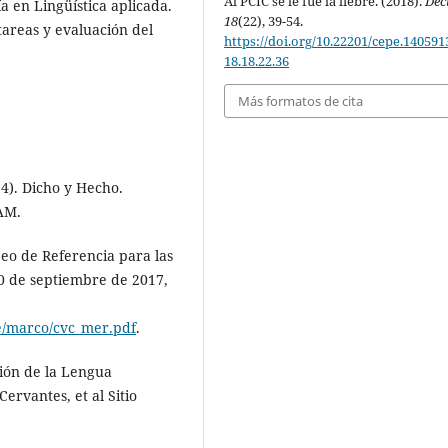
Al PCIC se le fue la liebre. (2018).
Dec
a en Lingüística aplicada.
18
(22), 39-54.
tareas y evaluación del
https://doi.org/10.22201/cepe.140591
18.18.22.36
Más formatos de cita
14). Dicho y Hecho.
AM.
eo de Referencia para las
0 de septiembre de 2017,
le/marco/cvc_mer.pdf
.
ción de la Lengua
ervantes, et al Sitio