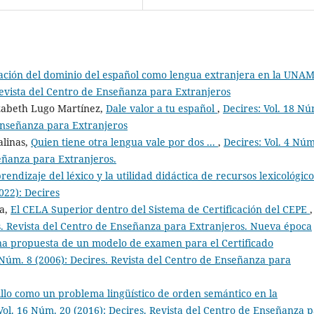
cación del dominio del español como lengua extranjera en la UNA
 Revista del Centro de Enseñanza para Extranjeros
tzabeth Lugo Martínez,
Dale valor a tu español
,
Decires: Vol. 18 Nú
 Enseñanza para Extranjeros
alinas,
Quien tiene otra lengua vale por dos ...
,
Decires: Vol. 4 Núm
señanza para Extranjeros.
prendizaje del léxico y la utilidad didáctica de recursos lexicológico
022): Decires
a,
El CELA Superior dentro del Sistema de Certificación del CEPE
,
es. Revista del Centro de Enseñanza para Extranjeros. Nueva época
na propuesta de un modelo de examen para el Certificado
8 Núm. 8 (2006): Decires. Revista del Centro de Enseñanza para
illo como un problema lingüístico de orden semántico en la
Vol. 16 Núm. 20 (2016): Decires. Revista del Centro de Enseñanza 