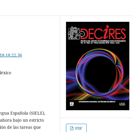
18.18.22.36
léxico
engua Española (SIELE),
abora bajo un estricto
ión de las tareas que
PDF