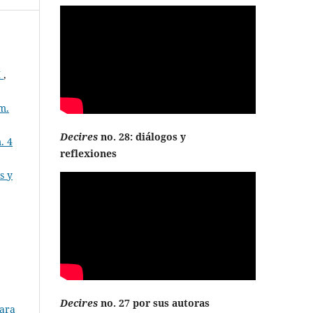
M
,
m.
Decires
no. 28: diálogos y
. 4
reflexiones
s y
Decires
no. 27 por sus autoras
para