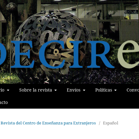
rio
Sobre la revista
Envíos
Políticas
Convo
acto
s. Revista del Centro de Enseñanza para Extranjeros
/
Español