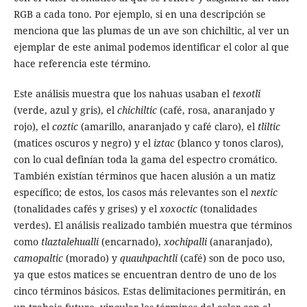
RGB a cada tono. Por ejemplo, si en una descripción se
menciona que las plumas de un ave son chichiltic, al ver un
ejemplar de este animal podemos identificar el color al que
hace referencia este término.
Este análisis muestra que los nahuas usaban el
texotli
(verde, azul y gris), el
chichiltic
(café, rosa, anaranjado y
rojo), el
coztic
(amarillo, anaranjado y café claro), el
tliltic
(matices oscuros y negro) y el
iztac
(blanco y tonos claros),
con lo cual definían toda la gama del espectro cromático.
También existían términos que hacen alusión a un matiz
específico; de estos, los casos más relevantes son el
nextic
(tonalidades cafés y grises) y el
xoxoctic
(tonalidades
verdes). El análisis realizado también muestra que términos
como
tlaztalehualli
(encarnado),
xochipalli
(anaranjado),
camopaltic
(morado) y
quauhpachtli
(café) son de poco uso,
ya que estos matices se encuentran dentro de uno de los
cinco términos básicos. Estas delimitaciones permitirán, en