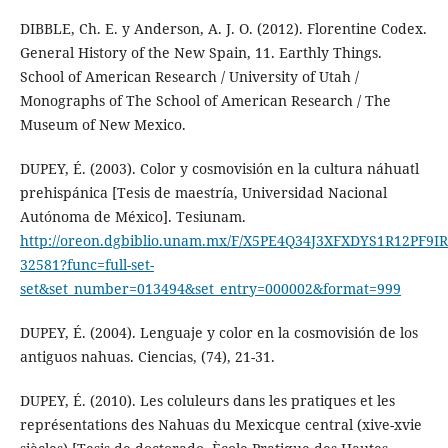
DIBBLE, Ch. E. y Anderson, A. J. O. (2012). Florentine Codex.
General History of the New Spain, 11. Earthly Things.
School of American Research / University of Utah /
Monographs of The School of American Research / The
Museum of New Mexico.
DUPEY, É. (2003). Color y cosmovisión en la cultura náhuatl
prehispánica [Tesis de maestría, Universidad Nacional
Autónoma de México]. Tesiunam.
http://oreon.dgbiblio.unam.mx/F/X5PE4Q34J3XFXDYS1R12PF
32581?func=full-set-
set&set_number=013494&set_entry=000002&format=999
DUPEY, É. (2004). Lenguaje y color en la cosmovisión de los
antiguos nahuas. Ciencias, (74), 21-31.
DUPEY, É. (2010). Les coluleurs dans les pratiques et les
représentations des Nahuas du Mexicque central (xive-xvie