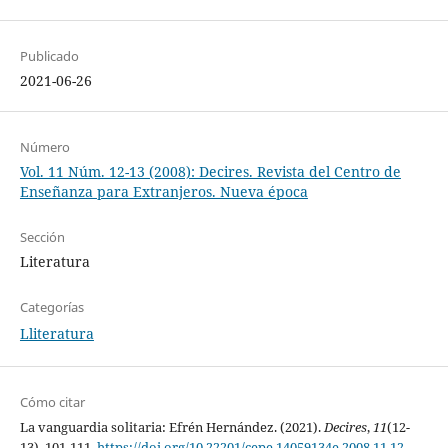
Publicado
2021-06-26
Número
Vol. 11 Núm. 12-13 (2008): Decires. Revista del Centro de
Enseñanza para Extranjeros. Nueva época
Sección
Literatura
Categorías
Lliteratura
Cómo citar
La vanguardia solitaria: Efrén Hernández. (2021).
Decires
,
11
(12-
13), 101-111.
https://doi.org/10.22201/cepe.14059134e.2008.11.12-