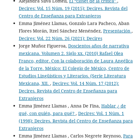
Alejandra Silva Lomelí,
El “clóset de la crítica”
,
Decires: Vol. 15 Núm. 19 (2015): Decires. Revista del
Centro de Enseñanza para Extranjeros
Emma Jiménez Llamas, Gonzalo Lara Pacheco, Aban
Flores Morán, Itzel Sánchez Menéndez,
Presentación
,
Decires: Vol. 22 Núm. 26 (2021): Decires
Jorge Muñoz Figueroa,
Doscientos años de narrativa
mexicana. Volumen 2. Siglo xx. (2010) Rafael Olea
Franco, editor. Con la colaboración de Laura Angélica
de la Torre. México: El Colegio de México, Centro de
Estudios Lingüísticos y Literarios. (Serie Literatura
Mexicana, XII.
,
Decires: Vol. 14 Núm. 17 (2012):
Decires. Revista del Centro de Enseñanza para
Extranjeros
Emma Jiménez Llamas , Anna De Fina,
Hablar ¿ de
qué, con quién, para qué?
,
Decires: Vol. 1 Núm. 1
(1998): Decires. Revista del Centro de Enseñanza para
Extranjeros
Emma Jiménez Llamas , Carlos Negrete Reynoso,
Para