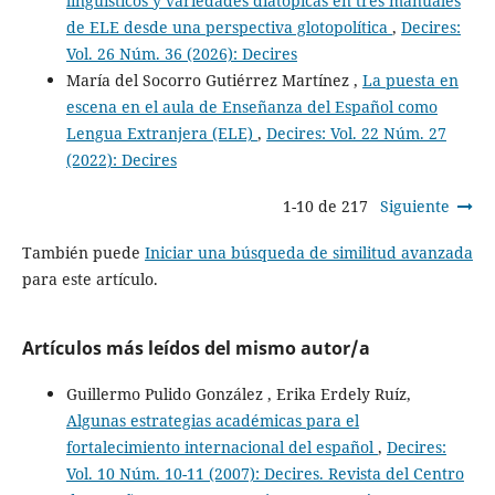
lingüísticos y variedades diatópicas en tres manuales
de ELE desde una perspectiva glotopolítica
,
Decires:
Vol. 26 Núm. 36 (2026): Decires
María del Socorro Gutiérrez Martínez ,
La puesta en
escena en el aula de Enseñanza del Español como
Lengua Extranjera (ELE)
,
Decires: Vol. 22 Núm. 27
(2022): Decires
1-10 de 217
Siguiente
También puede
Iniciar una búsqueda de similitud avanzada
para este artículo.
Artículos más leídos del mismo autor/a
Guillermo Pulido González , Erika Erdely Ruíz,
Algunas estrategias académicas para el
fortalecimiento internacional del español
,
Decires:
Vol. 10 Núm. 10-11 (2007): Decires. Revista del Centro