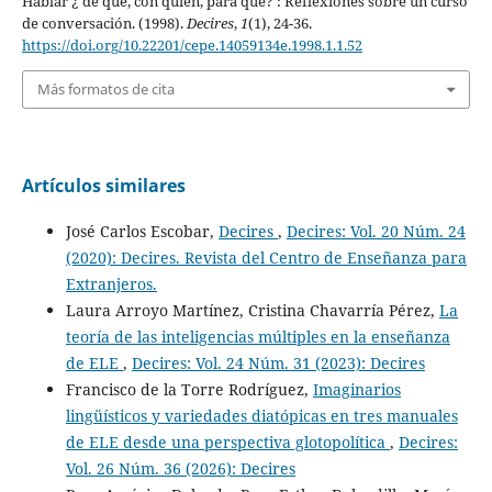
Hablar ¿ de qué, con quién, para qué? : Reflexiones sobre un curso
de conversación. (1998).
Decires
,
1
(1), 24-36.
https://doi.org/10.22201/cepe.14059134e.1998.1.1.52
Más formatos de cita
Artículos similares
José Carlos Escobar,
Decires
,
Decires: Vol. 20 Núm. 24
(2020): Decires. Revista del Centro de Enseñanza para
Extranjeros.
Laura Arroyo Martínez, Cristina Chavarría Pérez,
La
teoría de las inteligencias múltiples en la enseñanza
de ELE
,
Decires: Vol. 24 Núm. 31 (2023): Decires
Francisco de la Torre Rodríguez,
Imaginarios
lingüísticos y variedades diatópicas en tres manuales
de ELE desde una perspectiva glotopolítica
,
Decires:
Vol. 26 Núm. 36 (2026): Decires