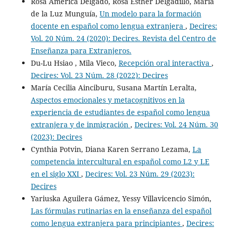
Rosa América Delgado, Rosa Esther Delgadillo, María
de la Luz Munguía,
Un modelo para la formación
docente en español como lengua extranjera
,
Decires:
Vol. 20 Núm. 24 (2020): Decires. Revista del Centro de
Enseñanza para Extranjeros.
Du-Lu Hsiao , Mila Vieco,
Recepción oral interactiva
,
Decires: Vol. 23 Núm. 28 (2022): Decires
María Cecilia Ainciburu, Susana Martín Leralta,
Aspectos emocionales y metacognitivos en la
experiencia de estudiantes de español como lengua
extranjera y de inmigración
,
Decires: Vol. 24 Núm. 30
(2023): Decires
Cynthia Potvin, Diana Karen Serrano Lezama,
La
competencia intercultural en español como L2 y LE
en el siglo XXI
,
Decires: Vol. 23 Núm. 29 (2023):
Decires
Yariuska Aguilera Gámez, Yessy Villavicencio Simón,
Las fórmulas rutinarias en la enseñanza del español
como lengua extranjera para principiantes
,
Decires: